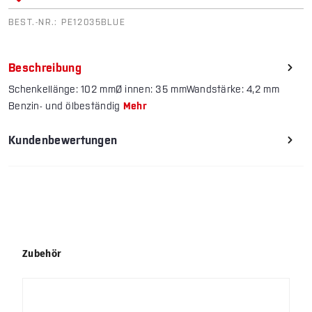
BEST.-NR.:
PE12035BLUE
Beschreibung
Schenkellänge: 102 mmØ innen: 35 mmWandstärke: 4,2 mm
Benzin- und ölbeständig
Mehr
Kundenbewertungen
Produktgalerie überspringen
Zubehör