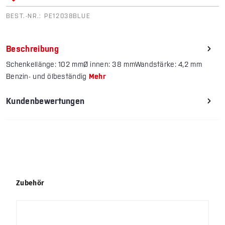
BEST.-NR.:
PE12038BLUE
Beschreibung
Schenkellänge: 102 mmØ innen: 38 mmWandstärke: 4,2 mm
Benzin- und ölbeständig
Mehr
Kundenbewertungen
Produktgalerie überspringen
Zubehör