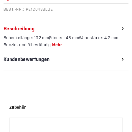
BEST.-NR.:
PE12048BLUE
Beschreibung
Schenkellänge: 102 mmØ innen: 48 mmWandstärke: 4,2 mm
Benzin- und ölbeständig
Mehr
Kundenbewertungen
Produktgalerie überspringen
Zubehör