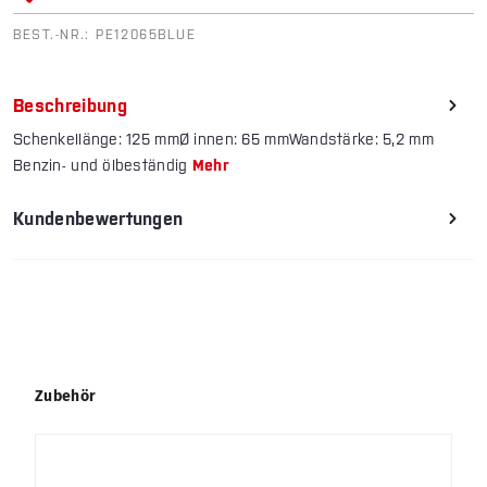
BEST.-NR.:
PE12065BLUE
Beschreibung
Schenkellänge: 125 mmØ innen: 65 mmWandstärke: 5,2 mm
Benzin- und ölbeständig
Mehr
Kundenbewertungen
Produktgalerie überspringen
Zubehör