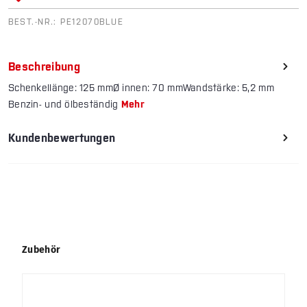
BEST.-NR.:
PE12070BLUE
Beschreibung
Schenkellänge: 125 mmØ innen: 70 mmWandstärke: 5,2 mm
Benzin- und ölbeständig
Mehr
Kundenbewertungen
Produktgalerie überspringen
Zubehör