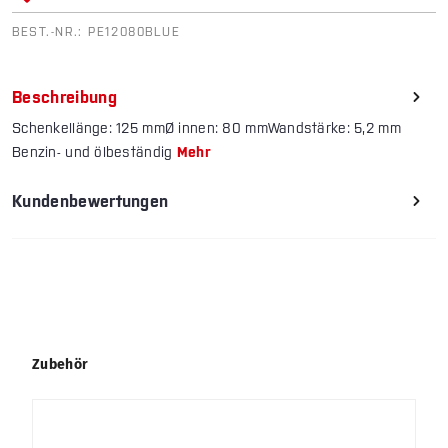
BEST.-NR.:
PE12080BLUE
Beschreibung
Schenkellänge: 125 mmØ innen: 80 mmWandstärke: 5,2 mm
Benzin- und ölbeständig
Mehr
Kundenbewertungen
Produktgalerie überspringen
Zubehör