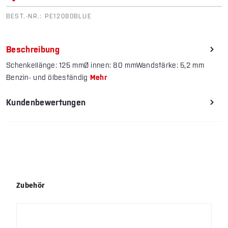
BEST.-NR.:
PE12080BLUE
Beschreibung
Schenkellänge: 125 mmØ innen: 80 mmWandstärke: 5,2 mm
Benzin- und ölbeständig
Mehr
Kundenbewertungen
Produktgalerie überspringen
Zubehör