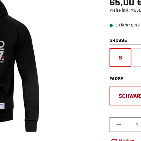
65,00 
Preise inkl. MwSt
Lieferung in 
AUSW
GRÖSSE
S
AUSWÄ
FARBE
SCHWAR
Produkt 