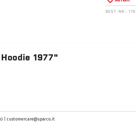
Merken
BEST.-NR.:
17
 Hoodie 1977"
ien) | customercare@sparco.it