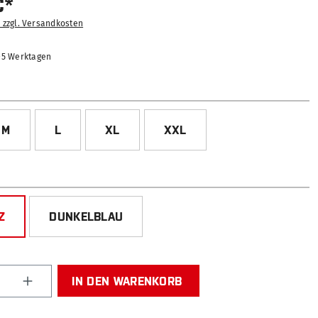
€*
. zzgl. Versandkosten
2-5 Werktagen
ÄHLEN
M
L
XL
XXL
HLEN
Z
DUNKELBLAU
Anzahl: Gib den gewünschten Wert ein od
IN DEN WARENKORB