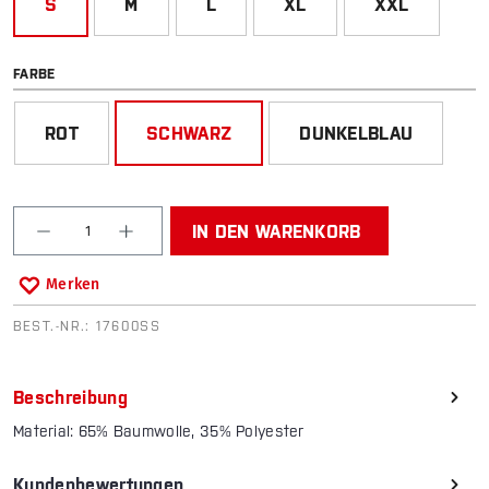
S
M
L
XL
XXL
AUSWÄHLEN
FARBE
ROT
SCHWARZ
DUNKELBLAU
Produkt Anzahl: Gib den gewünschten Wert ein od
IN DEN WARENKORB
Merken
BEST.-NR.:
17600SS
Beschreibung
Material: 65% Baumwolle, 35% Polyester
Kundenbewertungen