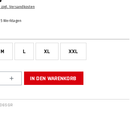
. zzgl. Versandkosten
2-5 Werktagen
ÄHLEN
M
L
XL
XXL
Anzahl: Gib den gewünschten Wert ein od
IN DEN WARENKORB
606SGR