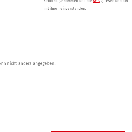
Kenntnis genommen und die
AGB
gelesen und bin
mit ihnen einverstanden.
nn nicht anders angegeben.