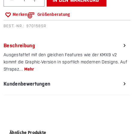
Merken
Größenberatung
BEST.-NR.:
970158SR
Beschreibung
Ausgestattet mit den gleichen Features wie der KMX9 v2
kommt die Graphic-Version in sportlich modernen Designs. Auf
Strapaz…
Mehr
Kundenbewertungen
Produktgalerie überspringen
Ähnliche Produkte