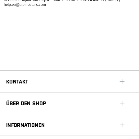
Hersteller: Alpinestars S.p.A. · Viale E. Fermi 5 · 31011 Asolo TV (Italien) |
help.eu@alpinestars.com
KONTAKT
ÜBER DEN SHOP
INFORMATIONEN