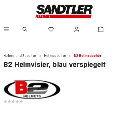
alt springen
Helme und Zubehör
Helmzubehör
B2 Helmzubehör
B2 Helmvisier, blau verspiegelt
Bildergalerie überspringen