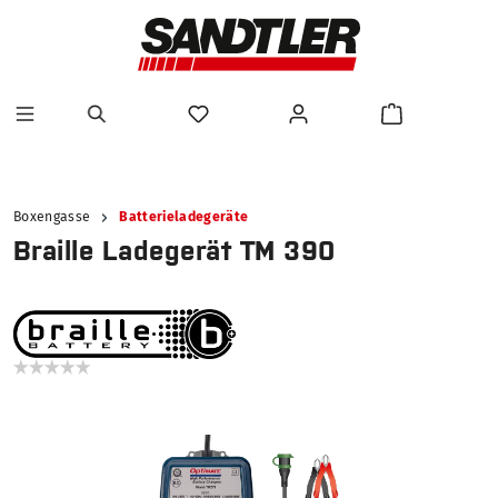
alt springen
Boxengasse
Batterieladegeräte
Braille Ladegerät TM 390
Bildergalerie überspringen