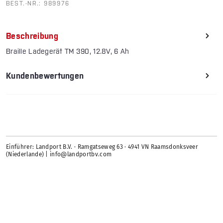
BEST.-NR.:
989976
Beschreibung
Braille Ladegerät TM 390, 12.8V, 6 Ah
Kundenbewertungen
Einführer: Landport B.V. · Ramgatseweg 63 · 4941 VN Raamsdonksveer
(Niederlande) | info@landportbv.com