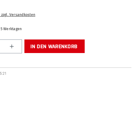
. zzgl. Versandkosten
2-5 Werktagen
Anzahl: Gib den gewünschten Wert ein od
IN DEN WARENKORB
521