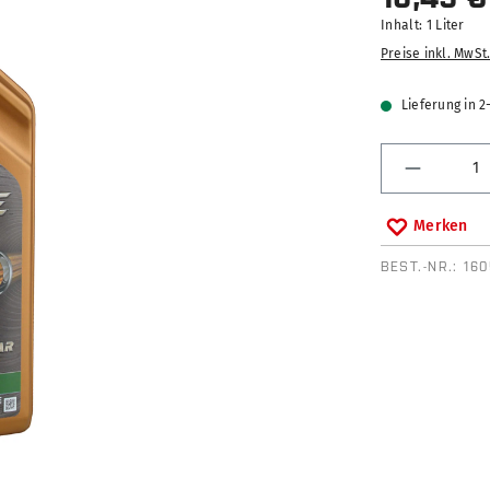
Inhalt:
1 Liter
Preise inkl. MwSt
Lieferung in 
Produkt 
Merken
BEST.-NR.:
160