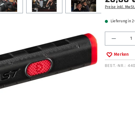
Preise inkl. MwSt
Lieferung in 
Produkt 
Merken
BEST.-NR.:
44