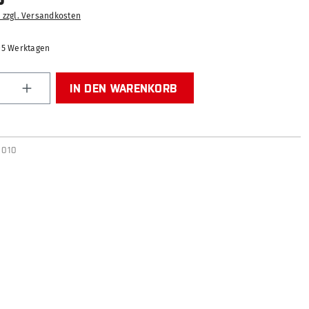
. zzgl. Versandkosten
2-5 Werktagen
Anzahl: Gib den gewünschten Wert ein od
IN DEN WARENKORB
0010