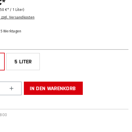
€*
,50 €* / 1 Liter)
. zzgl. Versandkosten
2-5 Werktagen
HLEN
5 LITER
Anzahl: Gib den gewünschten Wert ein od
IN DEN WARENKORB
0800