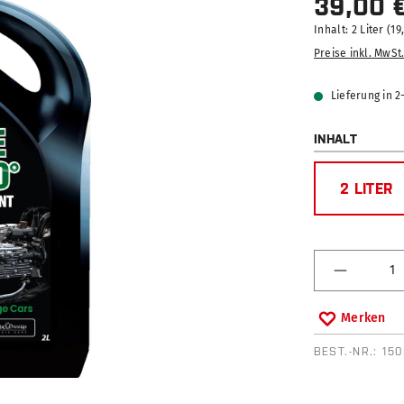
39,00 
Inhalt:
2 Liter
(19
Preise inkl. MwSt
Lieferung in 
AUSWÄ
INHALT
2 LITER
Produkt 
Merken
BEST.-NR.:
15