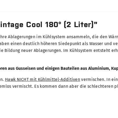
ntage Cool 180° (2 Liter)"
 Jahre Ablagerungen im Kühlsystem ansammeln, die den Wä
ben einen deutlich höheren Siedepunkt als Wasser und ver
 die Bildung neuer Ablagerungen. Im Kühlsystem entsteht er
toren aus Gusseisen und einigen Bauteilen aus Aluminium, Ku
en.
Hawk NICHT mit Kühlmittel-Additiven
vermischen. In ein
lemlos vermischt. Es kommen dann aber die schlechteren p