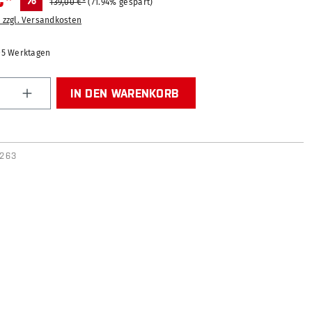
€*
%
139,00 €*
(71.94% gespart)
. zzgl. Versandkosten
2-5 Werktagen
Anzahl: Gib den gewünschten Wert ein od
IN DEN WARENKORB
2263