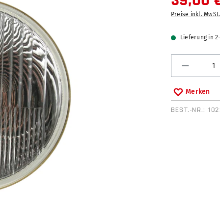
39,00 
Preise inkl. MwSt
Lieferung in 
Produkt 
Merken
BEST.-NR.:
10