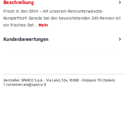
Größe: XXL
Größe: XXL
Größe: 46
Beschreibung
Frisch in den Stint – mit unserem Rennunterwäsche-
Komplettset! Gerade bei den bevorstehenden 24h-Rennen ist
Größe: XXXL
Größe: XXL
ein frisches Set…
Mehr
Kundenbewertungen
Hersteller: SPARCO S.p.A. · Via Leinì, 524, 10088 · Volpiano TO (Italien)
| customercare@sparco.it