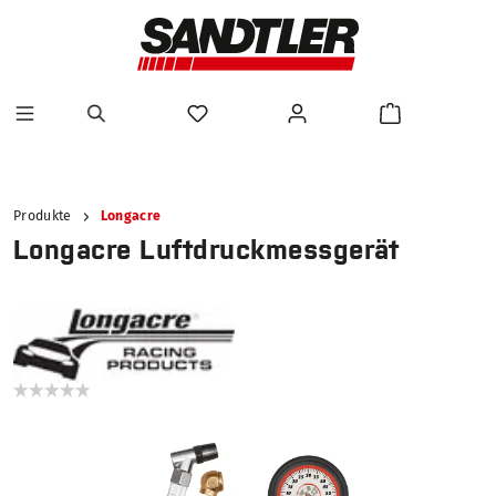
alt springen
Produkte
Longacre
Longacre Luftdruckmessgerät
Bildergalerie überspringen