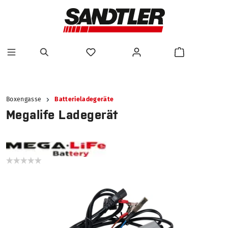
alt springen
Boxengasse
Batterieladegeräte
Megalife Ladegerät
Bildergalerie überspringen