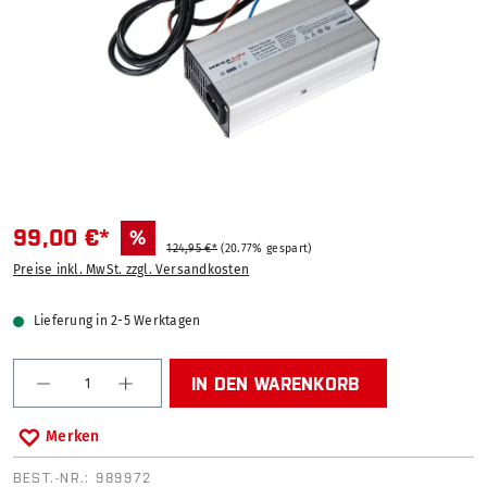
99,00 €*
%
124,95 €*
(20.77% gespart)
Preise inkl. MwSt. zzgl. Versandkosten
Lieferung in 2-5 Werktagen
Produkt Anzahl: Gib den gewünschten Wert ein od
IN DEN WARENKORB
Merken
BEST.-NR.:
989972