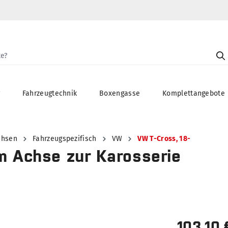
g
Fahrzeugtechnik
Boxengasse
Komplettangebote
chsen
Fahrzeugspezifisch
VW
VW T-Cross, 18-
m Achse zur Karosserie
103,10 