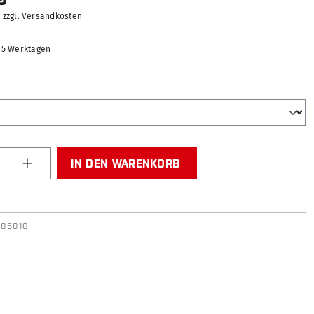
. zzgl. Versandkosten
2-5 Werktagen
AUSWÄHLEN
Anzahl: Gib den gewünschten Wert ein od
IN DEN WARENKORB
R85810