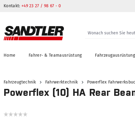
Kontakt:
+49 23 27 / 98 67 - 0
Home
Fahrer- & Teamausrüstung
Fahrzeugausrüstun
springen
Zur Hauptnavigation springen
Fahrzeugtechnik
Fahrwerktechnik
Powerflex Fahrwerksbu
Powerflex (10) HA Rear Bea
Bildergalerie überspringen