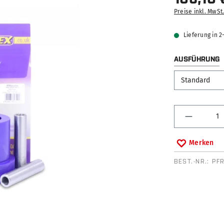
Preise inkl. MwSt
Lieferung in 
AUSFÜHRUNG
Produkt 
Merken
BEST.-NR.:
PF