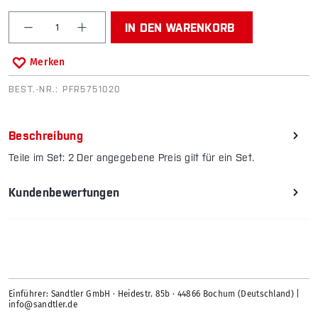
Produkt Anzahl: Gib den gewünschten Wert ein od
IN DEN WARENKORB
Merken
BEST.-NR.:
PFR5751020
Beschreibung
Teile im Set: 2 Der angegebene Preis gilt für ein Set.
Kundenbewertungen
Einführer: Sandtler GmbH · Heidestr. 85b · 44866 Bochum (Deutschland) |
info@sandtler.de