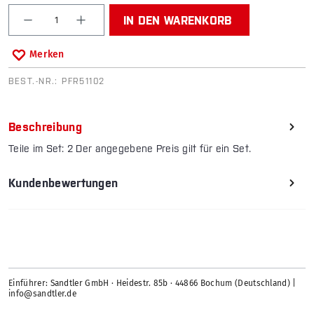
Produkt Anzahl: Gib den gewünschten Wert ein od
IN DEN WARENKORB
Merken
BEST.-NR.:
PFR51102
Beschreibung
Teile im Set: 2 Der angegebene Preis gilt für ein Set.
Kundenbewertungen
Einführer: Sandtler GmbH · Heidestr. 85b · 44866 Bochum (Deutschland) |
info@sandtler.de