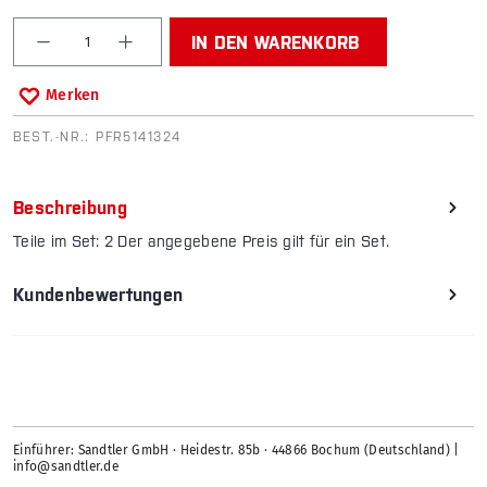
Produkt Anzahl: Gib den gewünschten Wert ein od
IN DEN WARENKORB
Merken
BEST.-NR.:
PFR5141324
Beschreibung
Teile im Set: 2 Der angegebene Preis gilt für ein Set.
Kundenbewertungen
Einführer: Sandtler GmbH · Heidestr. 85b · 44866 Bochum (Deutschland) |
info@sandtler.de