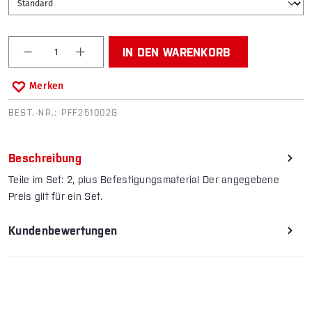
Produkt Anzahl: Gib den gewünschten Wert ein od
IN DEN WARENKORB
Merken
BEST.-NR.:
PFF251002G
Beschreibung
Teile im Set: 2, plus Befestigungsmaterial Der angegebene
Preis gilt für ein Set.
Kundenbewertungen