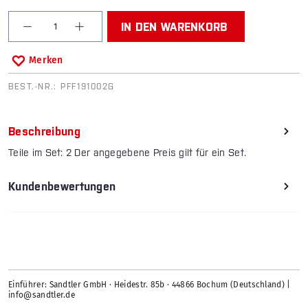
Produkt Anzahl: Gib den gewünschten Wert ein od
IN DEN WARENKORB
Merken
BEST.-NR.:
PFF191002G
Beschreibung
Teile im Set: 2 Der angegebene Preis gilt für ein Set.
Kundenbewertungen
Einführer: Sandtler GmbH · Heidestr. 85b · 44866 Bochum (Deutschland) |
info@sandtler.de