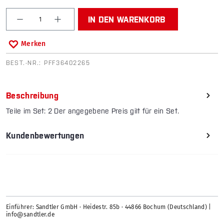
Produkt Anzahl: Gib den gewünschten Wert ein od
IN DEN WARENKORB
Merken
BEST.-NR.:
PFF36402265
Beschreibung
Teile im Set: 2 Der angegebene Preis gilt für ein Set.
Kundenbewertungen
Einführer: Sandtler GmbH · Heidestr. 85b · 44866 Bochum (Deutschland) |
info@sandtler.de