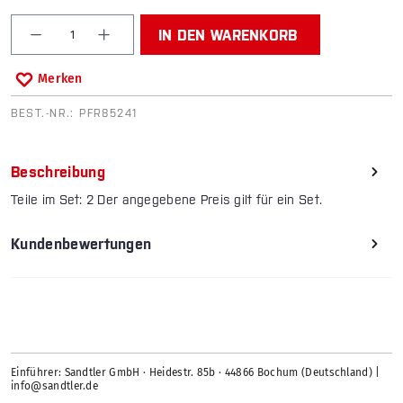
Produkt Anzahl: Gib den gewünschten Wert ein od
IN DEN WARENKORB
Merken
BEST.-NR.:
PFR85241
Beschreibung
Teile im Set: 2 Der angegebene Preis gilt für ein Set.
Kundenbewertungen
Einführer: Sandtler GmbH · Heidestr. 85b · 44866 Bochum (Deutschland) |
info@sandtler.de