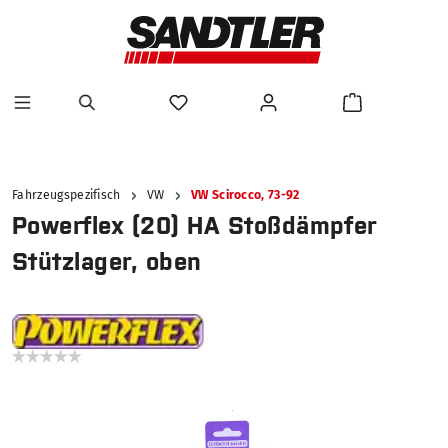
alt springen
Fahrzeugspezifisch
VW
VW Scirocco, 73-92
Powerflex (20) HA Stoßdämpfer
Stützlager, oben
Bildergalerie überspringen