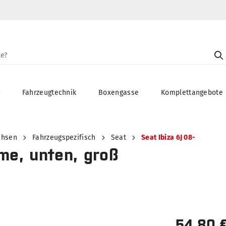
g
Fahrzeugtechnik
Boxengasse
Komplettangebote
chsen
Fahrzeugspezifisch
Seat
Seat Ibiza 6J 08-
me, unten, groß
54,80 