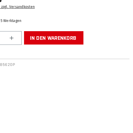
. zzgl. Versandkosten
2-5 Werktagen
Anzahl: Gib den gewünschten Wert ein od
IN DEN WARENKORB
F85620P