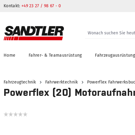
Kontakt:
+49 23 27 / 98 67 - 0
Home
Fahrer- & Teamausrüstung
Fahrzeugausrüstun
springen
Zur Hauptnavigation springen
Fahrzeugtechnik
Fahrwerktechnik
Powerflex Fahrwerksbu
Powerflex (20) Motoraufnah
Bildergalerie überspringen