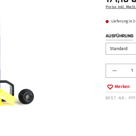
Preise inkl. MwSt
Lieferung in 
AUSFÜHRUNG
Produkt 
Merken
BEST.-NR.:
PFF