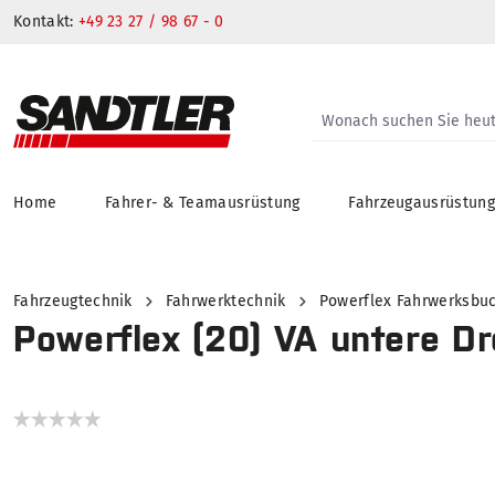
Kontakt:
+49 23 27 / 98 67 - 0
Home
Fahrer- & Teamausrüstung
Fahrzeugausrüstun
springen
Zur Hauptnavigation springen
Fahrzeugtechnik
Fahrwerktechnik
Powerflex Fahrwerksbu
Powerflex (20) VA untere 
Bildergalerie überspringen