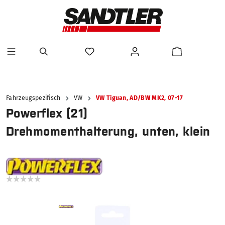
alt springen
Fahrzeugspezifisch
VW
VW Tiguan, AD/BW MK2, 07-17
Powerflex (21)
Drehmomenthalterung, unten, klein
Bildergalerie überspringen