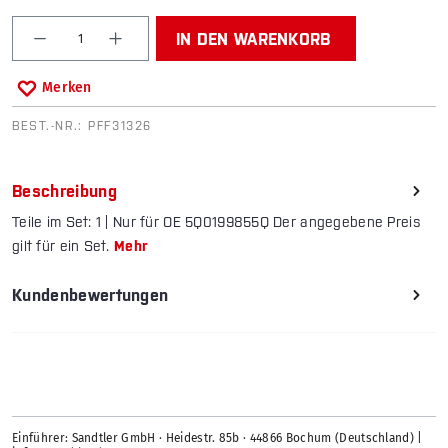
Produkt Anzahl: Gib den gewünschten Wert ein od
IN DEN WARENKORB
Merken
BEST.-NR.:
PFF31326
Beschreibung
Teile im Set: 1 | Nur für OE 5Q0199855Q Der angegebene Preis
gilt für ein Set.
Mehr
Kundenbewertungen
Einführer: Sandtler GmbH · Heidestr. 85b · 44866 Bochum (Deutschland) |