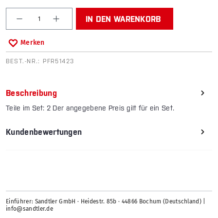
Produkt Anzahl: Gib den gewünschten Wert ein od
IN DEN WARENKORB
Merken
BEST.-NR.:
PFR51423
Beschreibung
Teile im Set: 2 Der angegebene Preis gilt für ein Set.
Kundenbewertungen
Einführer: Sandtler GmbH · Heidestr. 85b · 44866 Bochum (Deutschland) |
info@sandtler.de