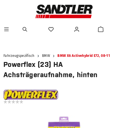
alt springen
Fahrzeugspezifisch
BMW
BMW X6 Activehybrid E72, 08-11
Powerflex (23) HA
Achsträgeraufnahme, hinten
Bildergalerie überspringen