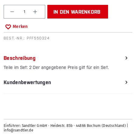
Produkt Anzahl: Gib den gewünschten Wert ein od
IN DEN WARENKORB
Merken
BEST.-NR.:
PFF550324
Beschreibung
Teile im Set: 2 Der angegebene Preis gilt für ein Set.
Kundenbewertungen
Einführer: Sandtler GmbH · Heidestr. 85b · 44866 Bochum (Deutschland) |
info@sandtler.de