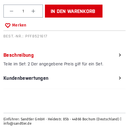
Produkt Anzahl: Gib den gewünschten Wert ein od
IN DEN WARENKORB
Merken
BEST.-NR.:
PFF8521617
Beschreibung
Teile im Set: 2 Der angegebene Preis gilt für ein Set.
Kundenbewertungen
Einführer: Sandtler GmbH · Heidestr. 85b · 44866 Bochum (Deutschland) |
info@sandtler.de