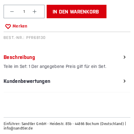
Produkt Anzahl: Gib den gewünschten Wert ein od
IN DEN WARENKORB
Merken
BEST.-NR.:
PFR68130
Beschreibung
Teile im Set: 1 Der angegebene Preis gilt für ein Set.
Kundenbewertungen
Einführer: Sandtler GmbH · Heidestr. 85b · 44866 Bochum (Deutschland) |
info@sandtler.de