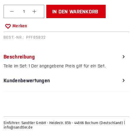
Produkt Anzahl: Gib den gewünschten Wert ein od
IN DEN WARENKORB
Merken
BEST.-NR.:
PFF85832
Beschreibung
Teile im Set: 1 Der angegebene Preis gilt für ein Set.
Kundenbewertungen
Einführer: Sandtler GmbH · Heidestr. 85b · 44866 Bochum (Deutschland) |
info@sandtler.de