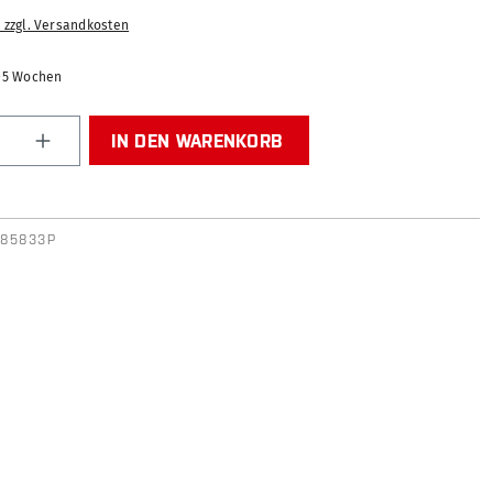
. zzgl. Versandkosten
2-5 Wochen
Anzahl: Gib den gewünschten Wert ein od
IN DEN WARENKORB
F85833P