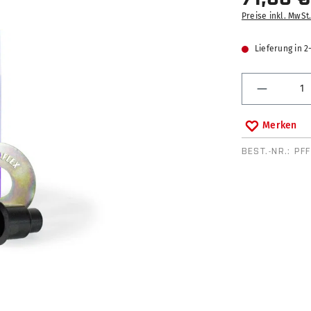
Preise inkl. MwSt
Lieferung in 
Produkt 
Merken
BEST.-NR.:
PF