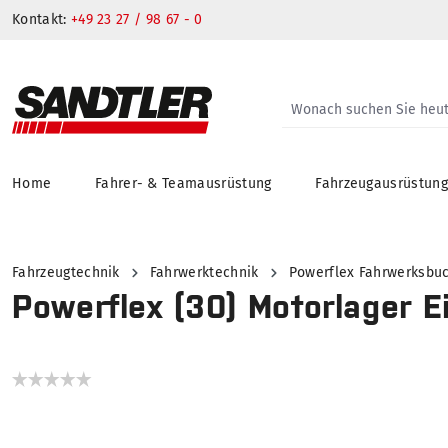
Kontakt:
+49 23 27 / 98 67 - 0
Home
Fahrer- & Teamausrüstung
Fahrzeugausrüstun
springen
Zur Hauptnavigation springen
Fahrzeugtechnik
Fahrwerktechnik
Powerflex Fahrwerksbu
Powerflex (30) Motorlager E
Bildergalerie überspringen