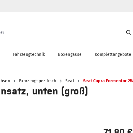
g
Fahrzeugtechnik
Boxengasse
Komplettangebote
chsen
Fahrzeugspezifisch
Seat
Seat Cupra Formentor 2
insatz, unten (groß)
71,80 €