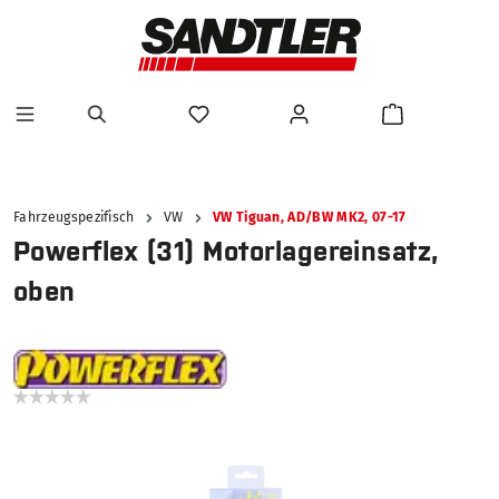
alt springen
Fahrzeugspezifisch
VW
VW Tiguan, AD/BW MK2, 07-17
Powerflex (31) Motorlagereinsatz,
oben
Bildergalerie überspringen