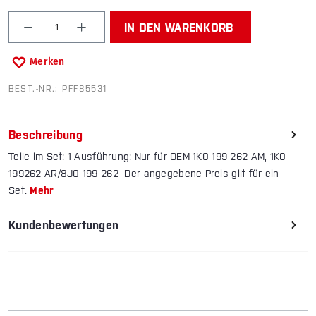
Produkt Anzahl: Gib den gewünschten Wert ein od
IN DEN WARENKORB
Merken
BEST.-NR.:
PFF85531
Beschreibung
Teile im Set: 1 Ausführung: Nur für OEM 1K0 199 262 AM, 1K0
199262 AR/8J0 199 262 Der angegebene Preis gilt für ein
Set.
Mehr
Kundenbewertungen