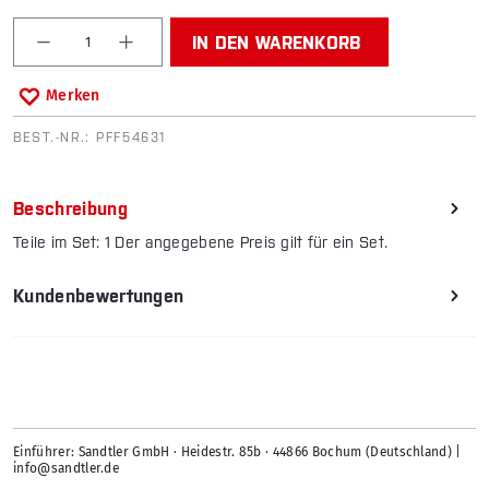
Produkt Anzahl: Gib den gewünschten Wert ein od
IN DEN WARENKORB
Merken
BEST.-NR.:
PFF54631
Beschreibung
Teile im Set: 1 Der angegebene Preis gilt für ein Set.
Kundenbewertungen
Einführer: Sandtler GmbH · Heidestr. 85b · 44866 Bochum (Deutschland) |
info@sandtler.de