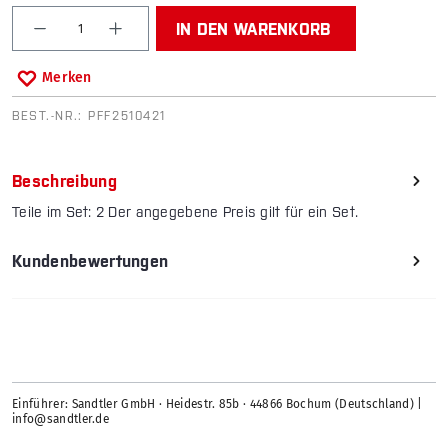
Produkt Anzahl: Gib den gewünschten Wert ein od
IN DEN WARENKORB
Merken
BEST.-NR.:
PFF2510421
Beschreibung
Teile im Set: 2 Der angegebene Preis gilt für ein Set.
Kundenbewertungen
Einführer: Sandtler GmbH · Heidestr. 85b · 44866 Bochum (Deutschland) |
info@sandtler.de