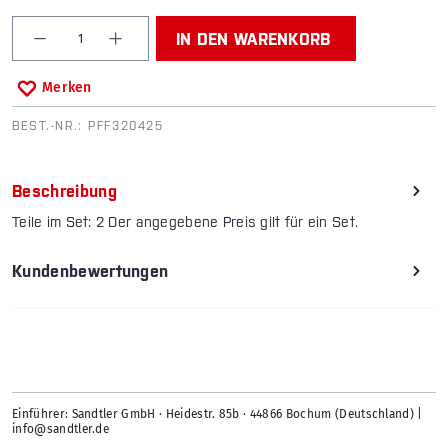
Produkt Anzahl: Gib den gewünschten Wert ein od
IN DEN WARENKORB
Merken
BEST.-NR.:
PFF320425
Beschreibung
Teile im Set: 2 Der angegebene Preis gilt für ein Set.
Kundenbewertungen
Einführer: Sandtler GmbH · Heidestr. 85b · 44866 Bochum (Deutschland) |
info@sandtler.de