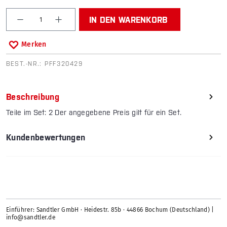
Produkt Anzahl: Gib den gewünschten Wert ein od
IN DEN WARENKORB
Merken
BEST.-NR.:
PFF320429
Beschreibung
Teile im Set: 2 Der angegebene Preis gilt für ein Set.
Kundenbewertungen
Einführer: Sandtler GmbH · Heidestr. 85b · 44866 Bochum (Deutschland) |
info@sandtler.de