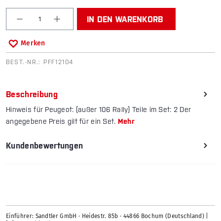
Produkt Anzahl: Gib den gewünschten Wert ein od
IN DEN WARENKORB
Merken
BEST.-NR.:
PFF12104
Beschreibung
Hinweis für Peugeot: (außer 106 Rally) Teile im Set: 2 Der
angegebene Preis gilt für ein Set.
Mehr
Kundenbewertungen
Einführer: Sandtler GmbH · Heidestr. 85b · 44866 Bochum (Deutschland) |