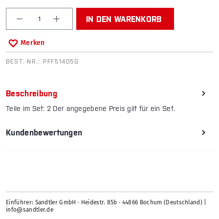
Produkt Anzahl: Gib den gewünschten Wert ein od
IN DEN WARENKORB
Merken
BEST.-NR.:
PFF51405G
Beschreibung
Teile im Set: 2 Der angegebene Preis gilt für ein Set.
Kundenbewertungen
Einführer: Sandtler GmbH · Heidestr. 85b · 44866 Bochum (Deutschland) |
info@sandtler.de