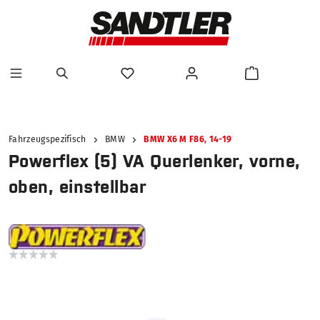
alt springen
Fahrzeugspezifisch
BMW
BMW X6 M F86, 14-19
Powerflex (5) VA Querlenker, vorne,
oben, einstellbar
Bildergalerie überspringen