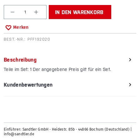
Produkt Anzahl: Gib den gewünschten Wert ein od
IN DEN WARENKORB
Merken
BEST.-NR.:
PFF192020
Beschreibung
Teile im Set: 1 Der angegebene Preis gilt für ein Set.
Kundenbewertungen
Einführer: Sandtler GmbH · Heidestr. 85b · 44866 Bochum (Deutschland) |
info@sandtler.de