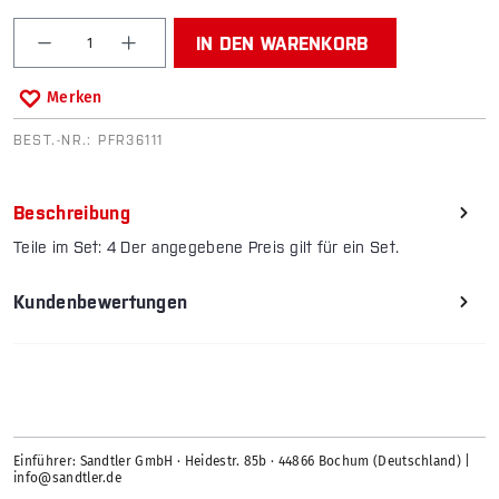
Produkt Anzahl: Gib den gewünschten Wert ein od
IN DEN WARENKORB
Merken
BEST.-NR.:
PFR36111
Beschreibung
Teile im Set: 4 Der angegebene Preis gilt für ein Set.
Kundenbewertungen
Einführer: Sandtler GmbH · Heidestr. 85b · 44866 Bochum (Deutschland) |
info@sandtler.de