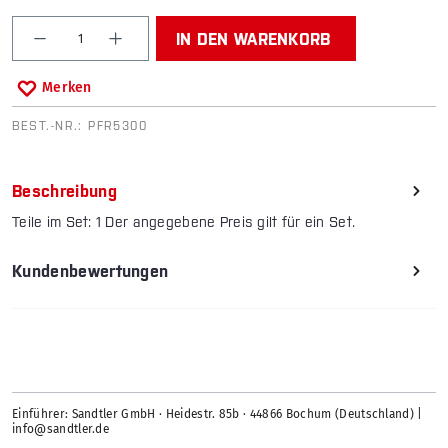
Produkt Anzahl: Gib den gewünschten Wert ein od
IN DEN WARENKORB
Merken
BEST.-NR.:
PFR5300
Beschreibung
Teile im Set: 1 Der angegebene Preis gilt für ein Set.
Kundenbewertungen
Einführer: Sandtler GmbH · Heidestr. 85b · 44866 Bochum (Deutschland) |
info@sandtler.de