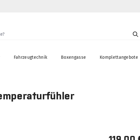
g
Fahrzeugtechnik
Boxengasse
Komplettangebote
emperaturfühler
119,00 