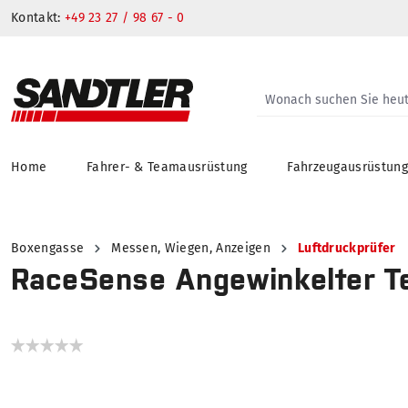
Kontakt:
+49 23 27 / 98 67 - 0
Home
Fahrer- & Teamausrüstung
Fahrzeugausrüstun
springen
Zur Hauptnavigation springen
Boxengasse
Messen, Wiegen, Anzeigen
Luftdruckprüfer
RaceSense Angewinkelter T
Bildergalerie überspringen