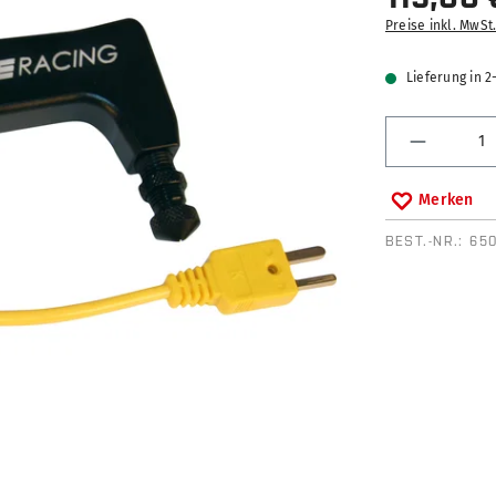
Preise inkl. MwSt
Lieferung in 
Produkt 
Merken
BEST.-NR.:
65