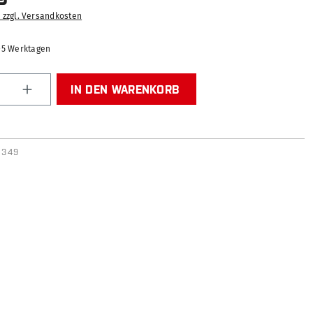
. zzgl. Versandkosten
2-5 Werktagen
Anzahl: Gib den gewünschten Wert ein od
IN DEN WARENKORB
0349