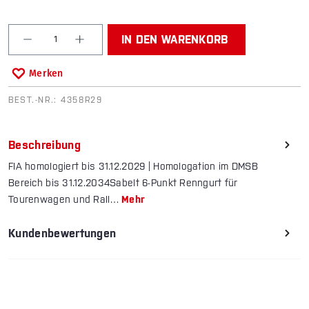
Produkt Anzahl: Gib den gewünschten Wert ein od
IN DEN WARENKORB
Merken
BEST.-NR.:
4358R29
Beschreibung
FIA homologiert bis 31.12.2029 | Homologation im DMSB
Bereich bis 31.12.2034Sabelt 6-Punkt Renngurt für
Tourenwagen und Rall…
Mehr
Kundenbewertungen