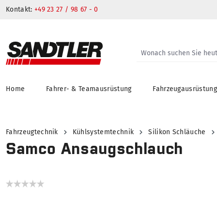
Kontakt:
+49 23 27 / 98 67 - 0
Home
Fahrer- & Teamausrüstung
Fahrzeugausrüstun
springen
Zur Hauptnavigation springen
Fahrzeugtechnik
Kühlsystemtechnik
Silikon Schläuche
Samco Ansaugschlauch
Bildergalerie überspringen