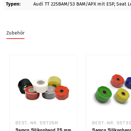
Typen:
Audi TT 225BAM/S3 BAM/APX mit ESP
, Seat 
Zubehör
Produktgalerie überspringen
BEST.-NR. SST25M
BEST.-NR. SST3
Samco Silikonband 25 mm
Samco Silikonban